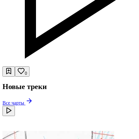
0
Новые треки
Все чарты