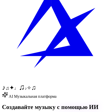
♫
♪
♫
✦
✧
♫
♩
♪
AI Музыкальная платформа
Создавайте музыку
с помощью ИИ