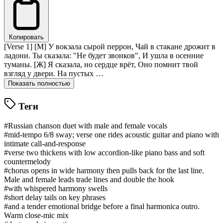
Копировать
[Verse 1] [М] У вокзала сырой перрон, Чай в стакане дрожит в
ладони. Ты сказала: "Не будет звонков", И ушла в осенние
туманы. [Ж] Я сказала, но сердце врёт, Оно помнит твой
взгляд у двери. На пустых …
Показать полностью
Теги
#Russian chanson duet with male and female vocals
#mid-tempo 6/8 sway; verse one rides acoustic guitar and piano with
intimate call-and-response
#verse two thickens with low accordion-like piano bass and soft
countermelody
#chorus opens in wide harmony then pulls back for the last line.
Male and female leads trade lines and double the hook
#with whispered harmony swells
#short delay tails on key phrases
#and a tender emotional bridge before a final harmonica outro.
Warm close-mic mix