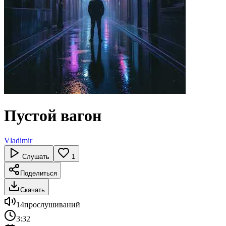
Пустой вагон
Vladimir
Слушать
1
Поделиться
Скачать
14
прослушиваний
3:32