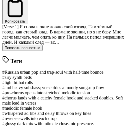
Копировать
[Verse 1] Я снова в окне ловлю свой взгляд, Там тёмный
город, как старый клад. В кармане звонки, но я не беру, Мне
легче молчать, чем опять ко дну. На пальцах пепел вчерашних
дней, И каждый след — вс…
Показать полностью
Теги
#Russian urban pop and trap-soul with half-time bounce
#airy synth beds
#tight hi-hat rolls
#and heavy sub-bass; verse rides a moody sung-rap flow
#pre-chorus opens into stretched melodic tension
#chorus lands with a catchy female hook and stacked doubles. Soft
male lead in verses
#melodic female hook
#whispered ad-libs and delay throws on key lines
#reverse swells into each drop
#glossy dark mix with intimate close-mic presence.