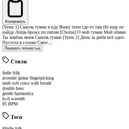
Копировать
[Verse 1] Сквозь туман я иду Вижу тени где-то там Не ищу не
найду Лишь брожу по пятам [Chorus] О мой туман Мой обман
Ты зовёшь меня Сквозь туман [Verse 2] День за днём всё одно
Пустота в голове Смот…
Показать полностью
Стили
Indie folk
acoustic guitar fingerpicking
male soft voice with breath
double bass
gentle harmonica
lo-fi warmth
85 BPM
Теги
#Indie folk