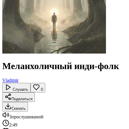
Меланхоличный инди-фолк
Vladimir
Слушать
0
Поделиться
Скачать
3
прослушиваний
2:49