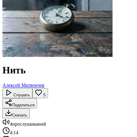
Нить
Алексей Матвеичев
Слушать
5
Поделиться
Скачать
4
прослушиваний
4:14